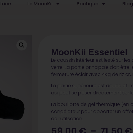
trice
Le MoonKii
Boutique
Blog
MoonKii Essentiel
Le coussin intérieur
est lesté sur le
verre. La partie principale doit être l
fermeture éclair avec 4Kg de riz cru
La partie supérieure est douce et im
qui peut se poser directement sur l
La bouillotte de gel thermique
(en o
congélateur pour apporter un effet
de l’utilisation.
59,00
€
–
71,50
€