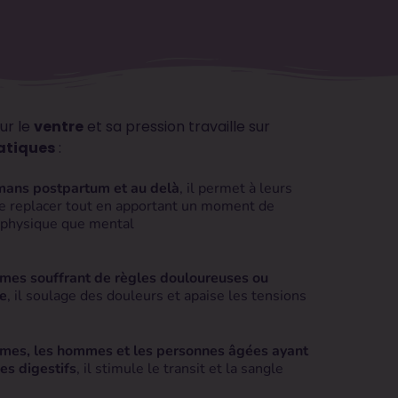
ur le
ventre
et sa pression travaille sur
atiques
:
ans postpartum et au delà
, il permet à leurs
e replacer tout en apportant un moment de
 physique que mental
Virginie M
mes souffrant de règles douloureuses ou
coussin lesté procure un bien être
Je ne m’attend
e
, il soulage des douleurs et apaise les tensions
e ventre. Femme de 50 ans, pas
tel bienfait !
ssin me permet de calmer les
aux règles doul
mes, les hommes et les personnes âgées ayant
stion, de règles… Étant en période
mauvaise dige
es digestifs
, il stimule le transit et la sangle
effets bénéfiques qu’il procure et
que nous devri