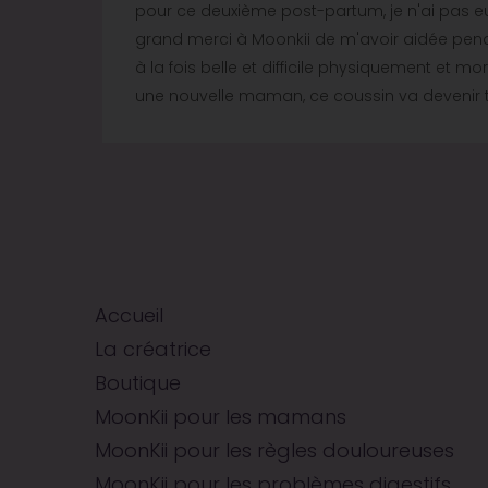
er le
pour ce deuxième post-partum, je n'ai pas eu
grand merci à Moonkii de m'avoir aidée pen
à la fois belle et difficile physiquement et m
est
une nouvelle maman, ce coussin va devenir ton
ant
Accueil
La créatrice
Boutique
MoonKii pour les mamans
MoonKii pour les règles douloureuses
MoonKii pour les problèmes digestifs