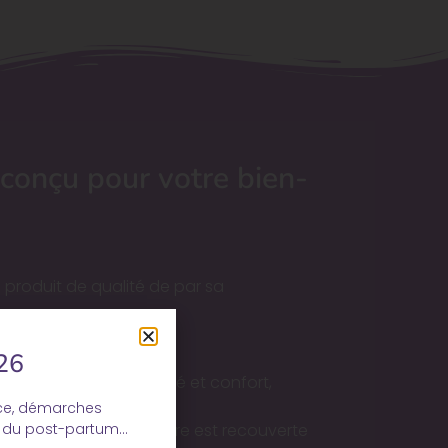
 conçu pour votre bien-
n produit de qualité de par sa
 produit unique.
26
e apportant respirabilité et confort,
ce, démarches
n du post-partum…
est déperlante et l’autre est recouverte