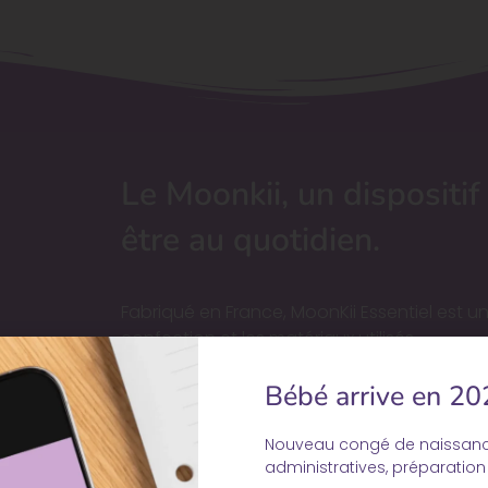
Le Moonkii, un dispositif
être au quotidien.
Fabriqué en France, MoonKii Essentiel est u
confection et les matériaux utilisés.
Sa confection artisanale fait de MoonKii un
Bébé arrive en 20
100% polyester
Le tissu du dessous est en résille matelassé
certifiée OEKO-TEX®.
Nouveau congé de naissan
administratives, préparatio
Le tissu du dessus est composé d’une face 