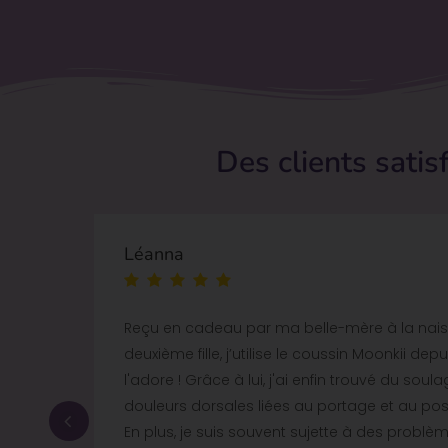
Des clients satisf
Léanna
ce
Reçu en cadeau par ma belle-mère à la na
je
deuxième fille, j’utilise le coussin Moonkii depu
bébé
l'adore ! Grâce à lui, j'ai enfin trouvé du so
!
douleurs dorsales liées au portage et au p
e
En plus, je suis souvent sujette à des problèm