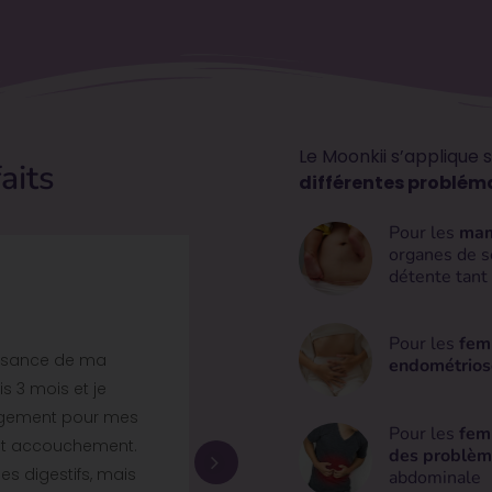
Le Moonkii s’applique s
aits
différentes problém
Pour les
mam
organes de s
détente tant
Virginie L
Pour les
fem
issance de ma
Découvert lors d’un salon, ce 
endométrios
is 3 mois et je
dès que nous le posons sur l
ulagement pour mes
dans la cible initiale, ce cou
Pour les
fem
ost accouchement.
douleurs intestinales, de dige
des problèm
es digestifs, mais
de pré ménopause, je vois les 
abdominale