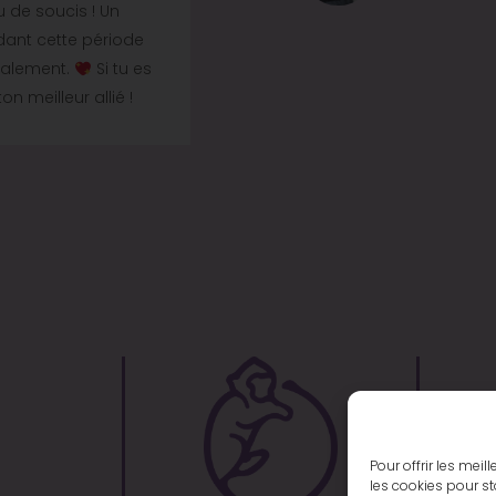
 de soucis ! Un
permet de faire travailler le
dant cette période
repos. Je le pose sur mon vent
oralement.
Si tu es
de journée. Bref j’aime beauc
 meilleur allié !
moins ballonné. Un très bon ac
Pour offrir les mei
les cookies pour st