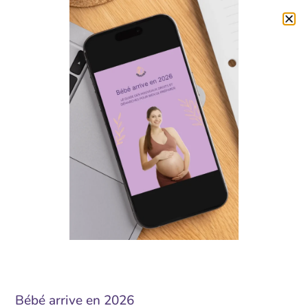
0
EverCompare
[evercompare_table]
Accueil
Boutique
Contact
Instagram
Facebook
Bébé arrive en 2026