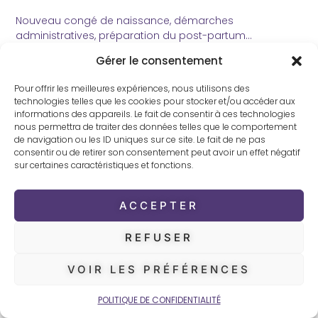
Nouveau congé de naissance, démarches
administratives, préparation du post-partum…
Gérer le consentement
Dans ce guide gratuit, nous avons réuni tout ce qu’il
faut savoir pour accueillir votre enfant sereinement : vos
Pour offrir les meilleures expériences, nous utilisons des
nouveaux droits, une check-list pratique et des conseils
technologies telles que les cookies pour stocker et/ou accéder aux
bien-être.
informations des appareils. Le fait de consentir à ces technologies
nous permettra de traiter des données telles que le comportement
de navigation ou les ID uniques sur ce site. Le fait de ne pas
EN SAVOIR PLUS
consentir ou de retirer son consentement peut avoir un effet négatif
sur certaines caractéristiques et fonctions.
ACCEPTER
REFUSER
VOIR LES PRÉFÉRENCES
POLITIQUE DE CONFIDENTIALITÉ