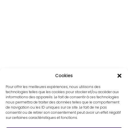
J'ai récemment découvert le coussin
lesté MoonKi et je ne peux que le
recommander à toute jeune maman. En
peu de temps, il m'a aidée à retrouver un
ventre plus plat après l'accouchement et
j’ai pu constater une meilleure digestion.
Les moments MoonKi sont des moments
précieux: en prenant du temps pour moi,
j'ai pu me reconnecter à mon corps
après les changements qu'il a subis.
Cookies
MoonKi est un véritable allié du post-
partum
Pour offrir les meilleures expériences, nous utilisons des
technologies telles que les cookies pour stocker et/ou accéder aux
informations des appareils. Le fait de consentir à ces technologies
nous permettra de traiter des données telles que le comportement
de navigation ou les ID uniques sur ce site. Le fait de ne pas
consentir ou de retirer son consentement peut avoir un effet négatif
sur certaines caractéristiques et fonctions.