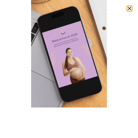
0
Moonkii
Choose Your MoonKii