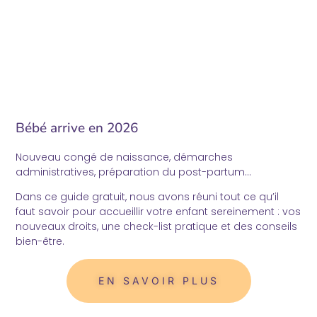
CHOOSE
MY
I
MOONKII
CHOOSE
MY
MOONKII
Bébé arrive en 2026
Nouveau congé de naissance, démarches
administratives, préparation du post-partum…
Dans ce guide gratuit, nous avons réuni tout ce qu’il
faut savoir pour accueillir votre enfant sereinement : vos
nouveaux droits, une check-list pratique et des conseils
bien-être.
EN SAVOIR PLUS
Already have your MoonKii and want to switch up its
style? Or maybe you're torn between two colors you
love?