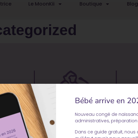
trice
Le MoonKii
Boutique
Blog
ategorized
Bébé arrive en 20
Nouveau congé de naissan
administratives, préparatio
Dans ce guide gratuit, nous 