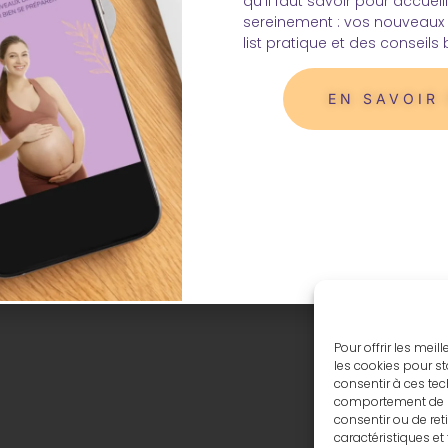
qu’il faut savoir pour accueill
sereinement : vos nouveaux 
générales de vente
POLITIQUE DE CONFIDENTIALITÉ
list pratique et des conseils 
© Tous droits réservés - Moonkii 2025
EN SAVOIR
Pour offrir les mei
les cookies pour st
consentir à ces tec
comportement de nav
consentir ou de ret
caractéristiques et