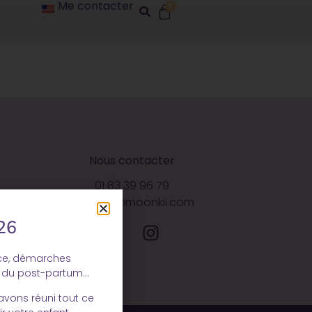
Me contacter
0
Nous contacter
01 83 39 96 79
contact@moonkii.com
26
ce, démarches
n du post-partum…
avons réuni tout ce