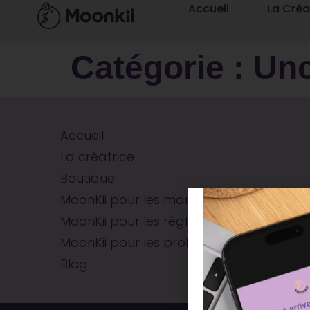
Accueil
La Créa
Catégorie :
Unc
Accueil
La créatrice
Boutique
MoonKii pour les mamans
MoonKii pour les règles douloureuses
MoonKii pour les problèmes digestifs
Blog